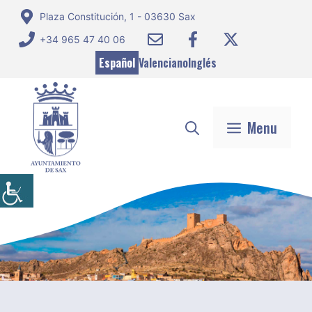
Saltar
Plaza Constitución, 1 - 03630 Sax
al
+34 965 47 40 06
contenido
Español
Valenciano
Inglés
Menu