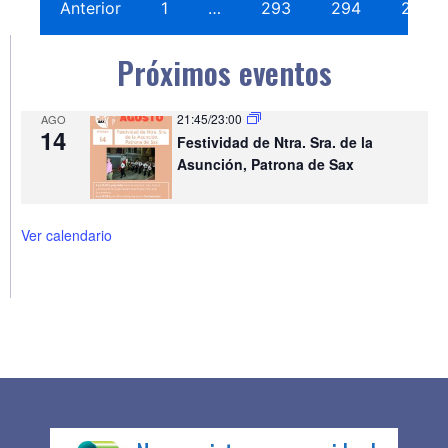
Anterior
1
…
293
294
295
Próximos eventos
21:45
/
23:00
AGO
14
Festividad de Ntra. Sra. de la
Asunción, Patrona de Sax
Ver calendario