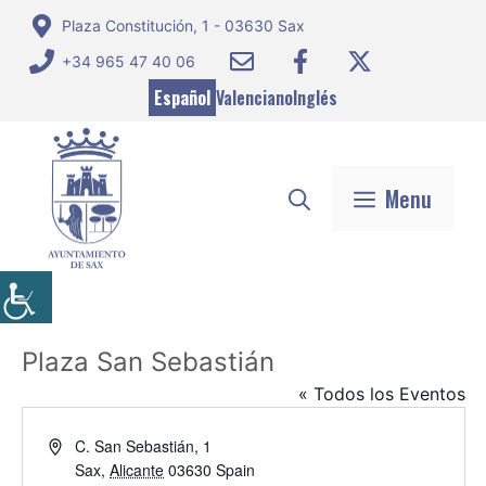
Saltar
Plaza Constitución, 1 - 03630 Sax
al
+34 965 47 40 06
contenido
Español
Valenciano
Inglés
Menu
Plaza San Sebastián
« Todos los Eventos
D
C. San Sebastián, 1
i
Sax
,
Alicante
03630
Spain