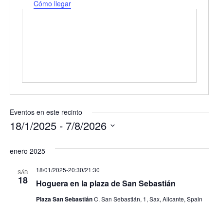
r
Cómo llegar
e
c
c
i
ó
n
Eventos en este recinto
18/1/2025
 - 
7/8/2026
S
e
enero 2025
l
18/01/2025-20:30
/
21:30
SÁB
e
18
Hoguera en la plaza de San Sebastián
c
c
Plaza San Sebastián
C. San Sebastián, 1, Sax, Alicante, Spain
i