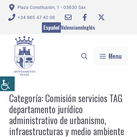
Saltar
Plaza Constitución, 1 - 03630 Sax
al
+34 965 47 40 06
contenido
Español
Valenciano
Inglés
Menu
Categoría:
Comisión servicios TAG
departamento jurídico
administrativo de urbanismo,
infraestructuras y medio ambiente