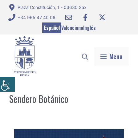
Saltar
Plaza Constitución, 1 - 03630 Sax
al
+34 965 47 40 06
contenido
Español
Valenciano
Inglés
Menu
Sendero Botánico