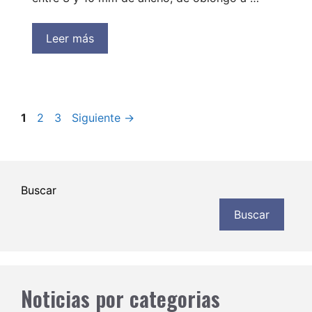
Leer más
Página
Página
Página
1
2
3
Siguiente
→
Buscar
Buscar
Noticias por categorias