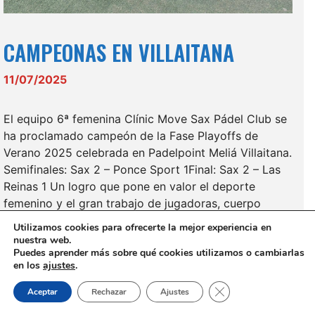
CAMPEONAS EN VILLAITANA
11/07/2025
El equipo 6ª femenina Clínic Move Sax Pádel Club se
ha proclamado campeón de la Fase Playoffs de
Verano 2025 celebrada en Padelpoint Meliá Villaitana.
Semifinales: Sax 2 – Ponce Sport 1Final: Sax 2 – Las
Reinas 1 Un logro que pone en valor el deporte
femenino y el gran trabajo de jugadoras, cuerpo
técnico …
Utilizamos cookies para ofrecerte la mejor experiencia en
nuestra web.
Puedes aprender más sobre qué cookies utilizamos o cambiarlas
Leer más
en los
ajustes
.
Cerrar el banner de 
Aceptar
Rechazar
Ajustes
Categorías
Deportes
,
Noticias