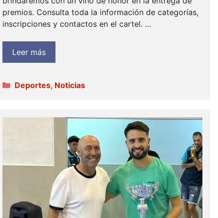
brindaremos con un vino de honor en la entrega de
premios. Consulta toda la información de categorías,
inscripciones y contactos en el cartel. …
Leer más
Categorías
Deportes
,
Noticias