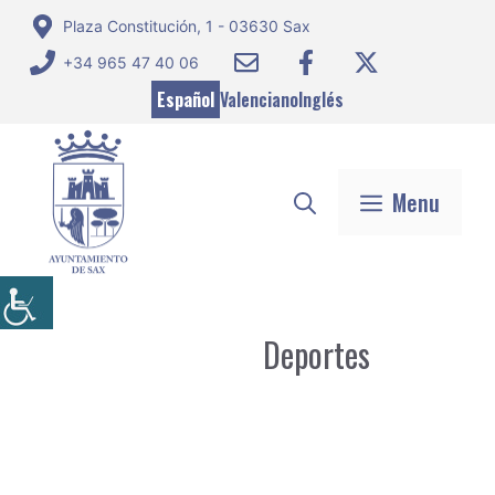
Saltar
Plaza Constitución, 1 - 03630 Sax
al
+34 965 47 40 06
contenido
Español
Valenciano
Inglés
Menu
Deportes