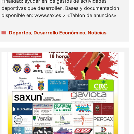
Finalidad: ayudar en los gastos de actividades
deportivas que desarrollen. Bases y documentación
disponible en: www.sax.es > «Tablón de anuncios»
Categorías
Deportes
,
Desarrollo Económico
,
Noticias