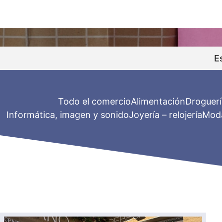
E
Todo el comercio
Alimentación
Droguerí
Informática, imagen y sonido
Joyería – relojería
Mod