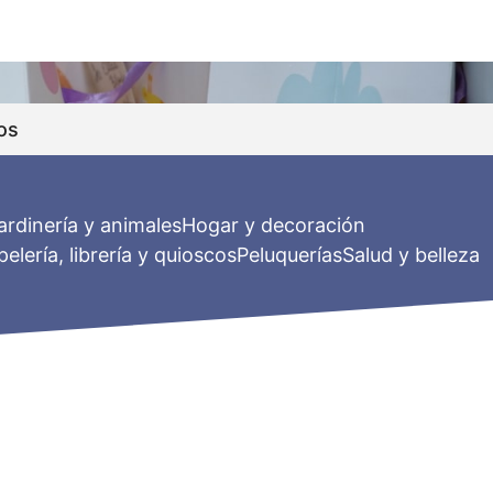
os
jardinería y animales
Hogar y decoración
elería, librería y quioscos
Peluquerías
Salud y belleza