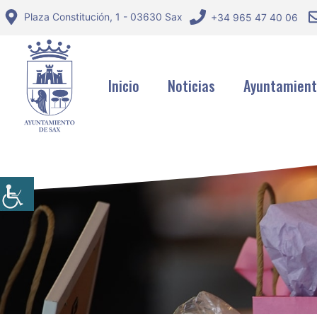
Saltar
Plaza Constitución, 1 - 03630 Sax
+34 965 47 40 06
al
contenido
Inicio
Noticias
Ayuntamien