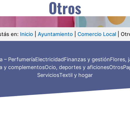
Otros
stás en:
Inicio
|
Ayuntamiento
|
Comercio Local
|
Otr
a – Perfumería
Electricidad
Finanzas y gestión
Flores, 
a y complementos
Ocio, deportes y aficiones
Otros
Pap
Servicios
Textil y hogar