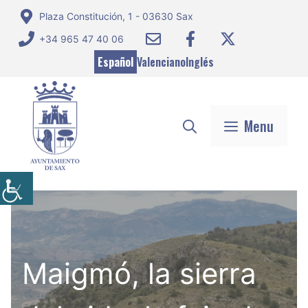
Saltar
Plaza Constitución, 1 - 03630 Sax
al
+34 965 47 40 06
contenido
Español
Valenciano
Inglés
Menu
Maigmó, la sierra