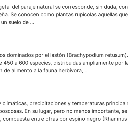
etal del paraje natural se corresponde, sin duda, co
a Peña. Se conocen como plantas rupícolas aquellas q
 un suelo de …
ados dominados por el lastón (Brachypodium retusum)
e 450 a 600 especies, distribuidas ampliamente por 
n de alimento a la fauna herbívora, …
 climáticas, precipitaciones y temperaturas principa
s boscosas. En su lugar, pero no menos importante, s
 compuesta entre otras por espino negro (Rhamnus l