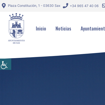
Saltar
Plaza Constitución, 1 - 03630 Sax
+34 965 47 40 06
al
contenido
Inicio
Noticias
Ayuntamien