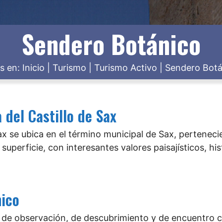
Sendero Botánico
s en:
Inicio
|
Turismo
|
Turismo Activo
|
Sendero Botá
 del Castillo de Sax
Sax se ubica en el término municipal de Sax, perteneci
uperficie, con interesantes valores paisajísticos, his
nico
o de observación, de descubrimiento y de encuentro c