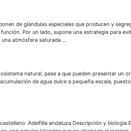
disponen de glándulas especiales que producen y seg
función. Por un lado, supone una estrategia para evit
 una atmósfera saturada …
sistema natural, pese a que pueden presentar un orig
a acumulación de agua dulce a pequeña escala, puesto
stellano Adelfilla andaluza Descripción y biología E
ra, con nervios laterales que no alcanzan el margen 