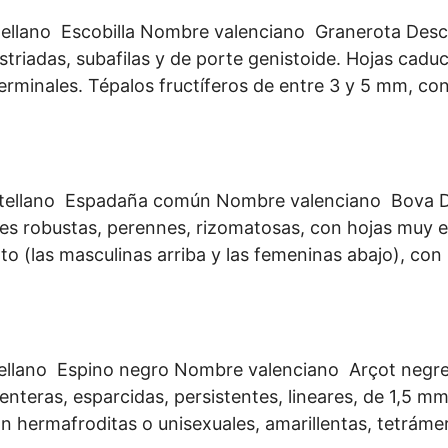
ellano Escobilla Nombre valenciano Granerota Descri
riadas, subafilas y de porte genistoide. Hojas caduca
terminales. Tépalos fructíferos de entre 3 y 5 mm, con
ellano Espadaña común Nombre valenciano Bova Desc
 robustas, perennes, rizomatosas, con hojas muy erect
to (las masculinas arriba y las femeninas abajo), con
llano Espino negro Nombre valenciano Arçot negre D
 enteras, esparcidas, persistentes, lineares, de 1,5 
son hermafroditas o unisexuales, amarillentas, tetráme