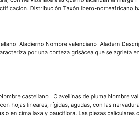
uctificación. Distribución Taxón ibero-norteafricano 
llano Aladierno Nombre valenciano Aladern Descripc
aracteriza por una corteza grisácea que se agrieta en
s Nombre castellano Clavellinas de pluma Nombre val
, con hojas lineares, rígidas, agudas, con las nervadu
as o en cima laxa y pauciflora. Las piezas caliculares