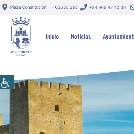
Saltar
Plaza Constitución, 1 - 03630 Sax
+34 965 47 40 06
al
contenido
Inicio
Noticias
Ayuntamien