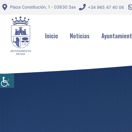
Saltar
Plaza Constitución, 1 - 03630 Sax
+34 965 47 40 06
al
contenido
Inicio
Noticias
Ayuntamien