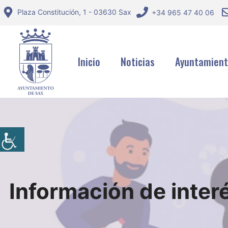
Saltar
Plaza Constitución, 1 - 03630 Sax
+34 965 47 40 06
al
contenido
Inicio
Noticias
Ayuntamien
Información de inter