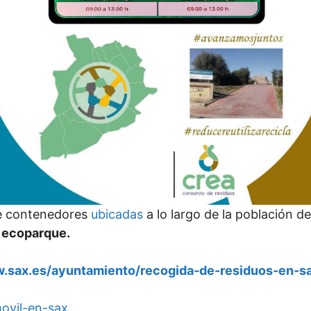
 de contenedores
ubicadas
a lo largo de la población d
l ecoparque.
w.sax.es/ayuntamiento/recogida-de-residuos-en-s
ovil-en-sax