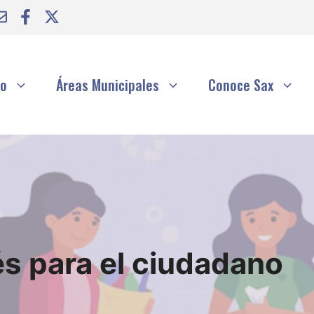
to
Áreas Municipales
Conoce Sax
és para el ciudadano