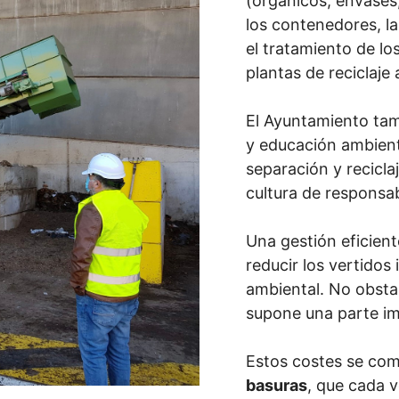
(orgánicos, envases,
los contenedores, l
el tratamiento de lo
plantas de reciclaje
El Ayuntamiento ta
y educación ambienta
separación y recicl
cultura de responsa
Una gestión eficient
reducir los vertidos
ambiental. No obstan
supone una parte im
Estos costes se co
basuras
, que cada v