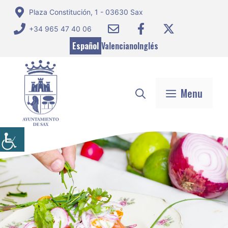
Saltar
Plaza Constitución, 1 - 03630 Sax
al
+34 965 47 40 06
contenido
Español
Valenciano
Inglés
Menu