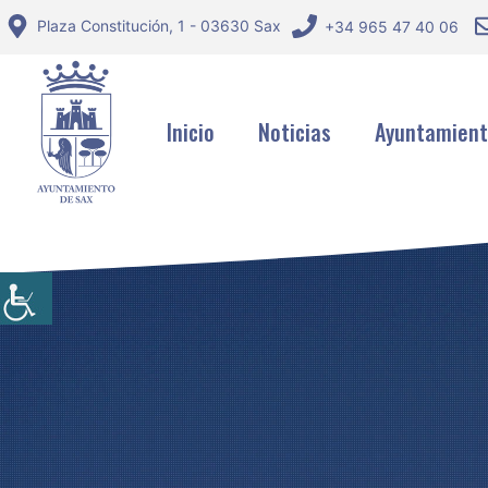
Saltar
Plaza Constitución, 1 - 03630 Sax
+34 965 47 40 06
al
contenido
Inicio
Noticias
Ayuntamien