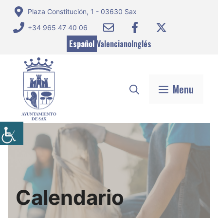
Saltar
Plaza Constitución, 1 - 03630 Sax
al
+34 965 47 40 06
contenido
Español
Valenciano
Inglés
Menu
Calendario