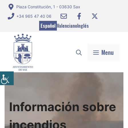
Saltar
Plaza Constitución, 1 - 03630 Sax
al
+34 965 47 40 06
contenido
Español
Valenciano
Inglés
Menu
Información sobre
incendios