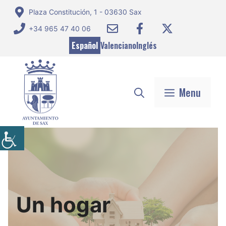
Saltar
Plaza Constitución, 1 - 03630 Sax
al
+34 965 47 40 06
contenido
Español
Valenciano
Inglés
Menu
Un hogar