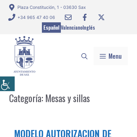
Saltar
Plaza Constitución, 1 - 03630 Sax
al
+34 965 47 40 06
contenido
Español
Valenciano
Inglés
Menu
Categoría:
Mesas y sillas
MODELO AUTORIZACION DE