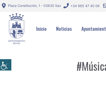
Saltar
Plaza Constitución, 1 - 03630 Sax
+34 965 47 40 06
al
contenido
Inicio
Noticias
Ayuntamien
#Músic