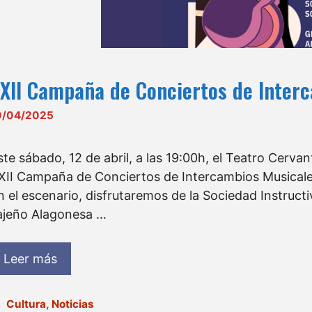
XII Campaña de Conciertos de Inter
0/04/2025
ste sábado, 12 de abril, a las 19:00h, el Teatro Cerv
XII Campaña de Conciertos de Intercambios Musicales,
n el escenario, disfrutaremos de la Sociedad Instruc
ajeño Alagonesa …
Leer más
Categorías
Cultura
,
Noticias