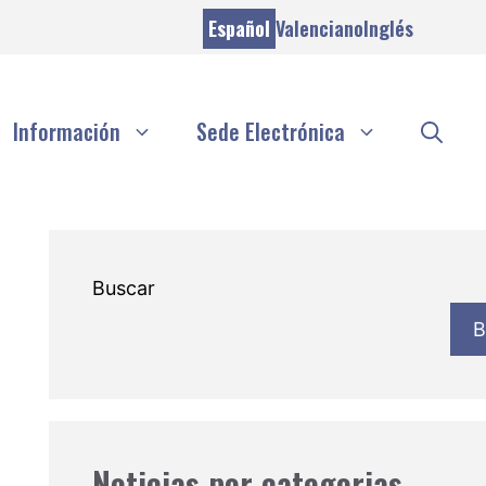
Español
Valenciano
Inglés
Información
Sede Electrónica
Buscar
B
Noticias por categorias