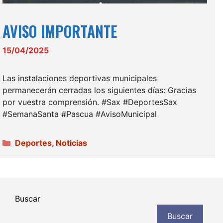
AVISO IMPORTANTE
15/04/2025
Las instalaciones deportivas municipales
permanecerán cerradas los siguientes días: Gracias
por vuestra comprensión. #Sax #DeportesSax
#SemanaSanta #Pascua #AvisoMunicipal
Categorías
Deportes
,
Noticias
Buscar
Buscar