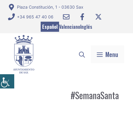
Saltar
Plaza Constitución, 1 - 03630 Sax
al
+34 965 47 40 06
contenido
Español
Valenciano
Inglés
Menu
#SemanaSanta