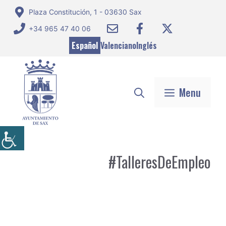
Saltar
Plaza Constitución, 1 - 03630 Sax
al
+34 965 47 40 06
contenido
Español
Valenciano
Inglés
Menu
#TalleresDeEmpleo