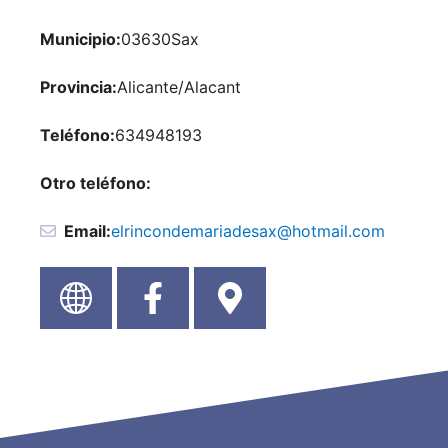
Municipio:
03630
Sax
Provincia:
Alicante/Alacant
Teléfono:
634948193
Otro teléfono:
Email:
elrincondemariadesax@hotmail.com