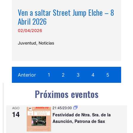
Ven a saltar Street Jump Elche – 8
Abril 2026
02/04/2026
Juventud
,
Noticias
Anterior
1
2
3
4
5
…
Próximos eventos
21:45
/
23:00
AGO
14
Festividad de Ntra. Sra. de la
Asunción, Patrona de Sax