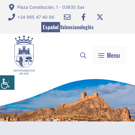
Saltar
Plaza Constitución, 1 - 03630 Sax
al
+34 965 47 40 06
contenido
Español
Valenciano
Inglés
Menu