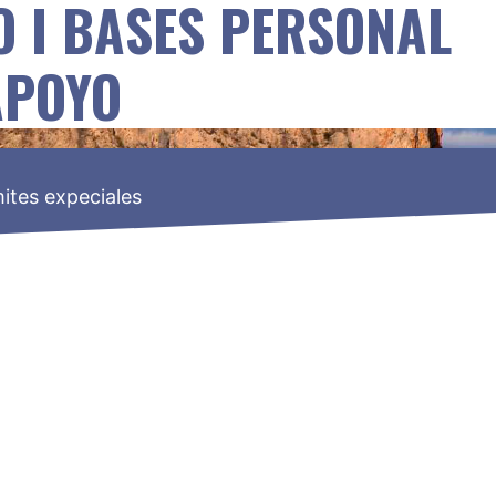
O I BASES PERSONAL
APOYO
ites expeciales