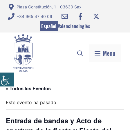
Saltar
Plaza Constitución, 1 - 03630 Sax
al
+34 965 47 40 06
contenido
Español
Valenciano
Inglés
Menu
« Todos los Eventos
Este evento ha pasado.
Entrada de bandas y Acto de