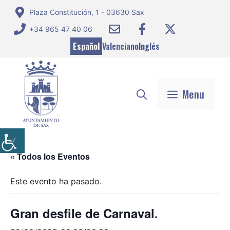
Saltar
Plaza Constitución, 1 - 03630 Sax
al
+34 965 47 40 06
contenido
Español
Valenciano
Inglés
Menu
« Todos los Eventos
Este evento ha pasado.
Gran desfile de Carnaval.