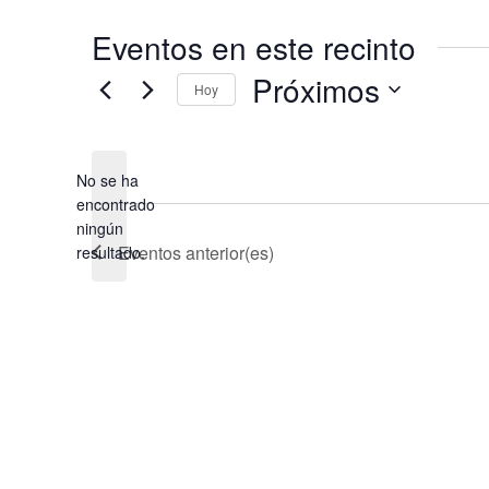
i
Eventos en este recinto
ó
n
Próximos
Hoy
S
e
No se ha
l
encontrado
e
A
ningún
c
v
Eventos
anterior(es)
resultado.
c
i
s
i
o
o
n
a
l
a
f