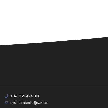
e
c
h
a
.
+34 965 474 006
ayuntamiento@sax.es