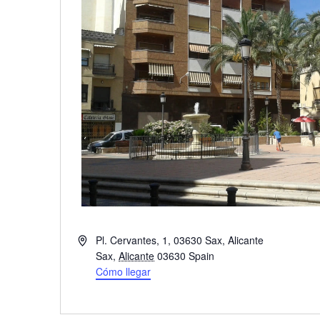
D
Pl. Cervantes, 1, 03630 Sax, Alicante
i
Sax
,
Alicante
03630
Spain
r
Cómo llegar
e
c
c