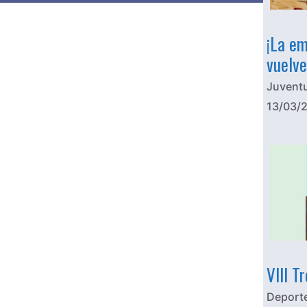
¡La em
vuelve
Juvent
13/03/
VIII T
Deport