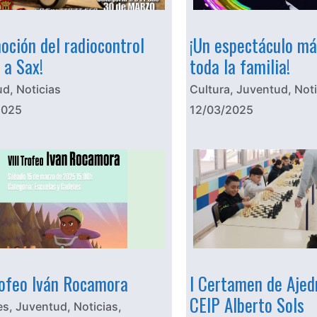
oción del radiocontrol
¡Un espectáculo má
 a Sax!
toda la familia!
ud
,
Noticias
Cultura
,
Juventud
,
Noti
2025
12/03/2025
rofeo Iván Rocamora
I Certamen de Ajedr
CEIP Alberto Sols
es
,
Juventud
,
Noticias
,