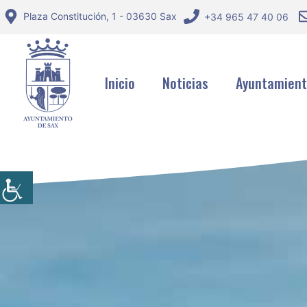
Saltar
Plaza Constitución, 1 - 03630 Sax
+34 965 47 40 06
al
contenido
Inicio
Noticias
Ayuntamien