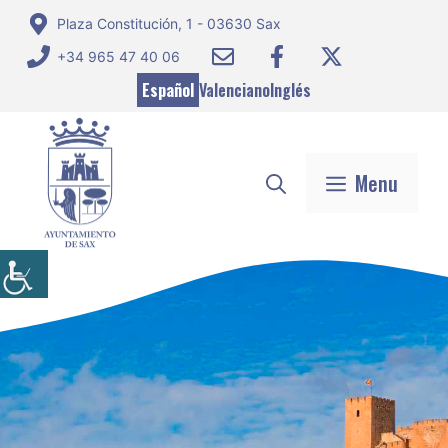
Saltar
Plaza Constitución, 1 - 03630 Sax
al
+34 965 47 40 06
contenido
Español
Valenciano
Inglés
Menu