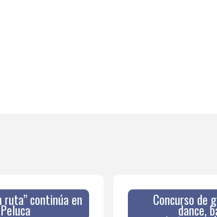
n ruta” continúa en
Concurso de gr
 Peluca
dance, b