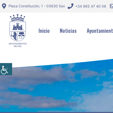
Saltar
Plaza Constitución, 1 - 03630 Sax
+34 965 47 40 06
al
contenido
Inicio
Noticias
Ayuntamien