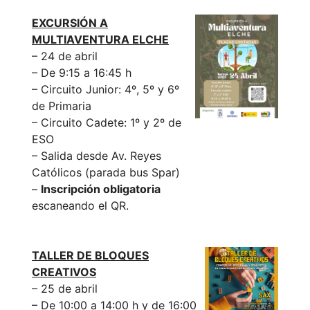
EXCURSIÓN A
MULTIAVENTURA ELCHE
– 24 de abril
– De 9:15 a 16:45 h
– Circuito Junior: 4º, 5º y 6º
de Primaria
– Circuito Cadete: 1º y 2º de
ESO
– Salida desde Av. Reyes
Católicos (parada bus Spar)
–
Inscripción obligatoria
escaneando el QR.
TALLER DE BLOQUES
CREATIVOS
– 25 de abril
– De 10:00 a 14:00 h y de 16:00