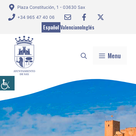
Saltar
Plaza Constitución, 1 - 03630 Sax
al
+34 965 47 40 06
contenido
Español
Valenciano
Inglés
Menu