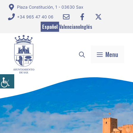
Saltar
Plaza Constitución, 1 - 03630 Sax
al
+34 965 47 40 06
contenido
Español
Valenciano
Inglés
Menu