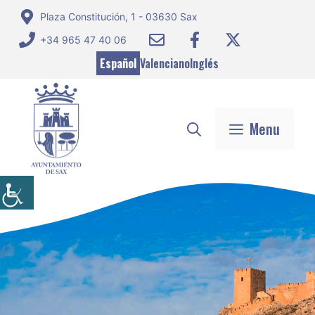
Saltar
Plaza Constitución, 1 - 03630 Sax
al
+34 965 47 40 06
contenido
Español
Valenciano
Inglés
Menu