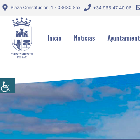
Saltar
Plaza Constitución, 1 - 03630 Sax
+34 965 47 40 06
al
contenido
Inicio
Noticias
Ayuntamien