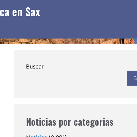
ca en Sax
Buscar
B
Noticias por categorias