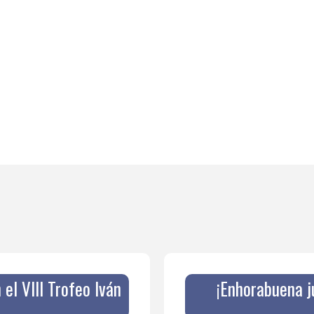
el VIII Trofeo Iván
¡Enhorabuena j