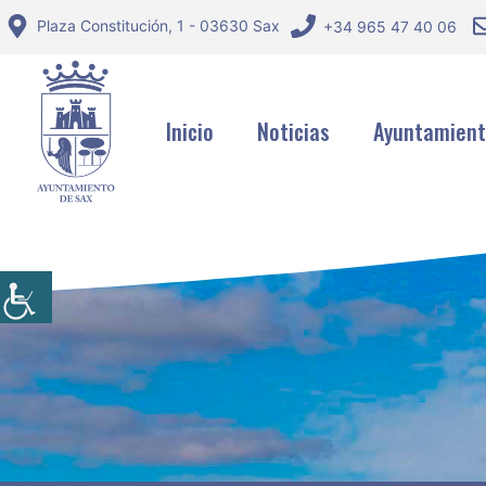
Saltar
Plaza Constitución, 1 - 03630 Sax
+34 965 47 40 06
al
contenido
Inicio
Noticias
Ayuntamien