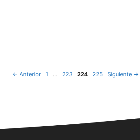
Página
Página
Página
Página
←
Anterior
1
…
223
224
225
Siguiente
→