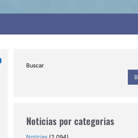
o
Buscar
B
Noticias por categorias
Noticias
(2.094)