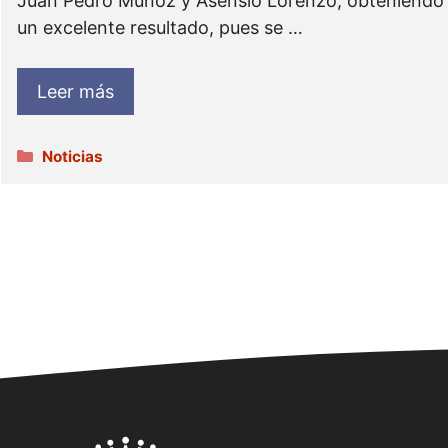
Juan Pedro Muñoz y Asensio Lorenzo, obteniendo
un excelente resultado, pues se …
Leer más
Categorías
Noticias