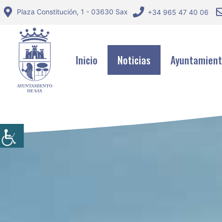
Saltar
Plaza Constitución, 1 - 03630 Sax
+34 965 47 40 06
al
contenido
Inicio
Noticias
Ayuntamien