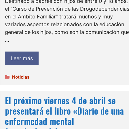
Destinado a padres con hijos de entre 0 y 18 años,
el “Curso de Prevención de las Drogodependencia
en el Ámbito Familiar” tratará muchos y muy
variados aspectos relacionados con la educación
general de los hijos, como son la comunicación qu
…
Leer más
Categorías
Noticias
El próximo viernes 4 de abril se
presentará el libro «Diario de una
enfermedad mental