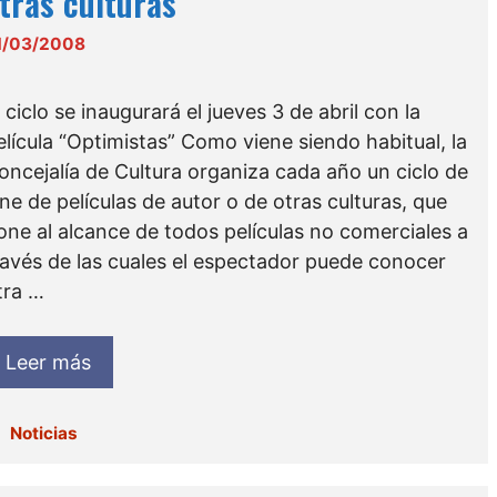
tras culturas”
1/03/2008
l ciclo se inaugurará el jueves 3 de abril con la
elícula “Optimistas” Como viene siendo habitual, la
oncejalía de Cultura organiza cada año un ciclo de
ine de películas de autor o de otras culturas, que
one al alcance de todos películas no comerciales a
ravés de las cuales el espectador puede conocer
tra …
Leer más
Categorías
Noticias