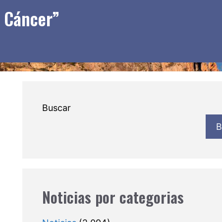
l Cáncer”
Buscar
B
Noticias por categorias