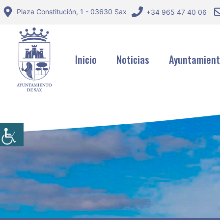
Saltar
Plaza Constitución, 1 - 03630 Sax
+34 965 47 40 06
al
contenido
Inicio
Noticias
Ayuntamien