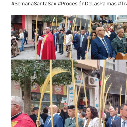
#SemanaSantaSax #ProcesiónDeLasPalmas #Tra