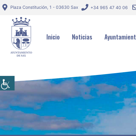
Saltar
Plaza Constitución, 1 - 03630 Sax
+34 965 47 40 06
al
contenido
Inicio
Noticias
Ayuntamien