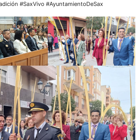
dición #SaxVivo #AyuntamientoDeSax