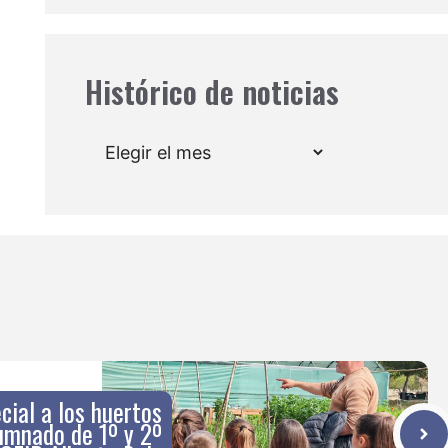
Histórico de noticias
Archivos
cial a los huertos
umnado de 1º y 2º