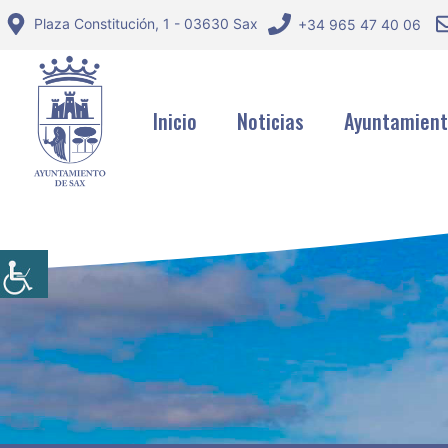
Saltar
Plaza Constitución, 1 - 03630 Sax
+34 965 47 40 06
al
contenido
Inicio
Noticias
Ayuntamien