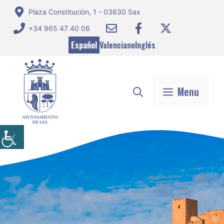
Saltar
Plaza Constitución, 1 - 03630 Sax
al
+34 965 47 40 06
contenido
Español
Valenciano
Inglés
Menu