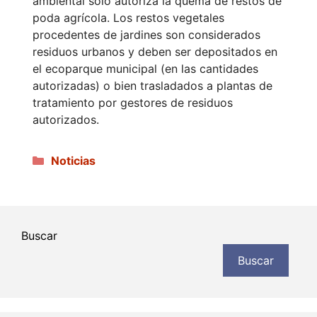
ambiental solo autoriza la quema de restos de
poda agrícola. Los restos vegetales
procedentes de jardines son considerados
residuos urbanos y deben ser depositados en
el ecoparque municipal (en las cantidades
autorizadas) o bien trasladados a plantas de
tratamiento por gestores de residuos
autorizados.
Categorías
Noticias
Buscar
Buscar