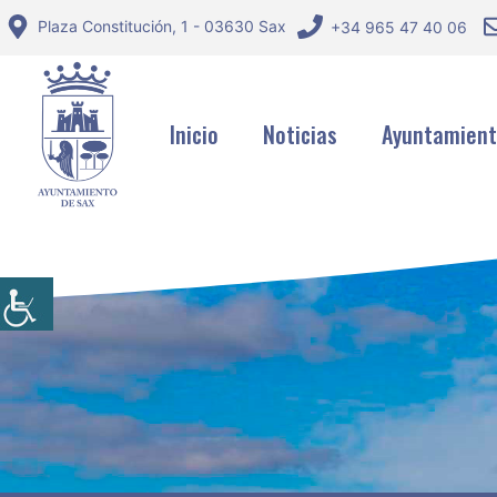
Saltar
Plaza Constitución, 1 - 03630 Sax
+34 965 47 40 06
al
contenido
Inicio
Noticias
Ayuntamien