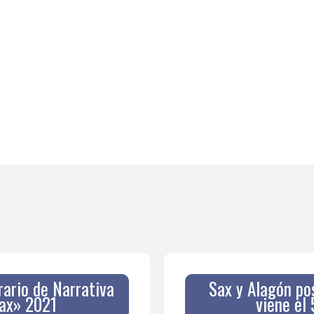
rario de Narrativa
Sax y Alagón po
Sax» 2021
viene el 