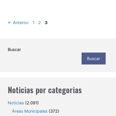
Página
Página
Página
←
Anterior
1
2
3
Buscar
Buscar
Noticias por categorias
Noticias
(2.091)
Áreas Municipales
(372)