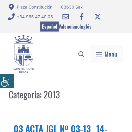
Saltar
Plaza Constitución, 1 - 03630 Sax
al
+34 965 47 40 06
contenido
Español
Valenciano
Inglés
Menu
Categoría:
2013
03 ACTA JGL Nº 03-13 _14-