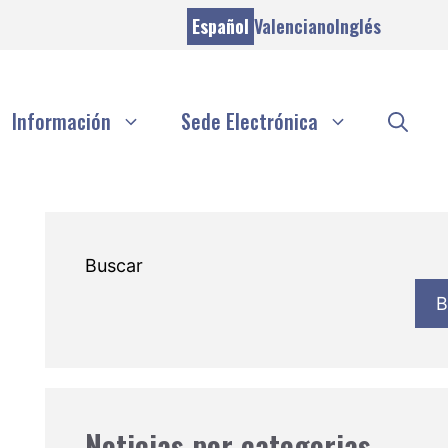
Español
Valenciano
Inglés
Información
Sede Electrónica
Buscar
B
Noticias por categorias