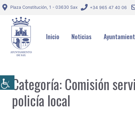
Saltar
Plaza Constitución, 1 - 03630 Sax
+34 965 47 40 06
al
contenido
Inicio
Noticias
Ayuntamien
Categoría:
Comisión servi
policía local