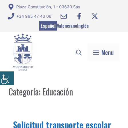
Saltar
Plaza Constitución, 1 - 03630 Sax
al
+34 965 47 40 06
contenido
Español
Valenciano
Inglés
Menu
Categoría:
Educación
Solicitud transporte escolar