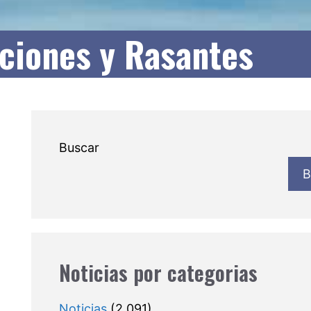
aciones y Rasantes
Buscar
B
Noticias por categorias
Noticias
(2.091)