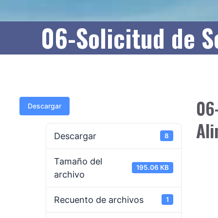
06-Solicitud de S
06-
Descargar
Ali
Descargar
8
Tamaño del
195.06 KB
archivo
Recuento de archivos
1