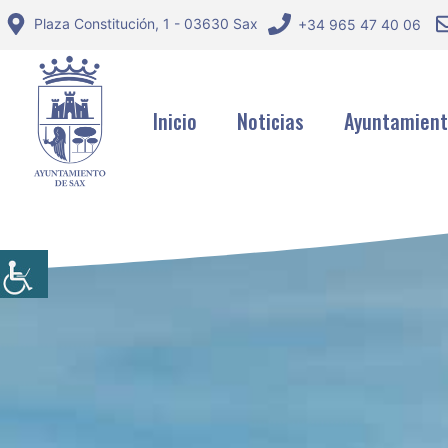
Saltar
Plaza Constitución, 1 - 03630 Sax
+34 965 47 40 06
al
contenido
Inicio
Noticias
Ayuntamien