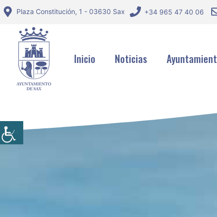
Saltar
Plaza Constitución, 1 - 03630 Sax
+34 965 47 40 06
al
contenido
Inicio
Noticias
Ayuntamien