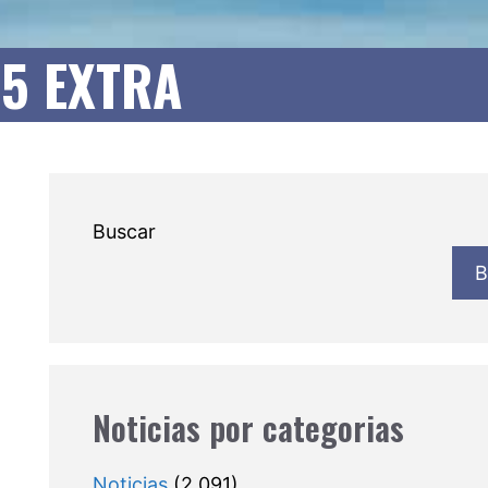
15 EXTRA
Buscar
B
Noticias por categorias
Noticias
(2.091)