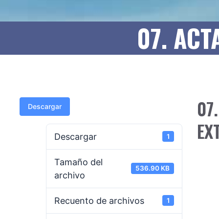
07. ACT
07
Descargar
EX
Descargar
1
Tamaño del
536.90 KB
archivo
Recuento de archivos
1