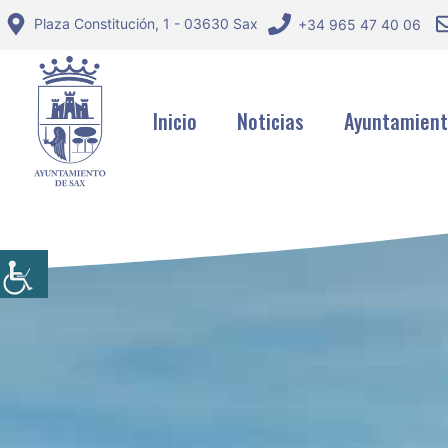
Saltar
Plaza Constitución, 1 - 03630 Sax
+34 965 47 40 06
al
contenido
Inicio
Noticias
Ayuntamien