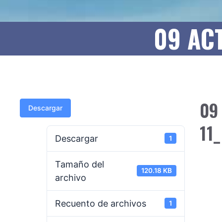
09 ACT
09
Descargar
11_
Descargar
1
Tamaño del
120.18 KB
archivo
Recuento de archivos
1