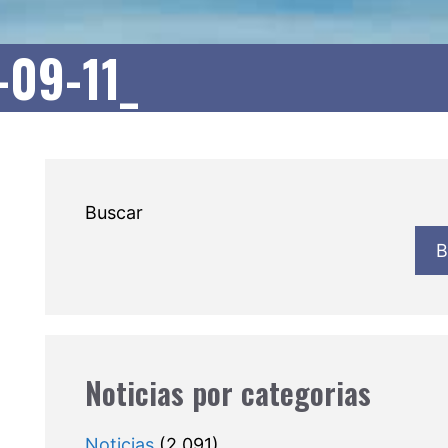
-09-11_
Buscar
B
Noticias por categorias
Noticias
(2.091)