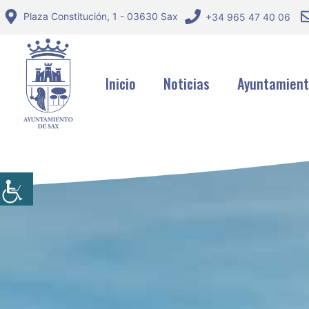
Saltar
Plaza Constitución, 1 - 03630 Sax
+34 965 47 40 06
al
contenido
Inicio
Noticias
Ayuntamien