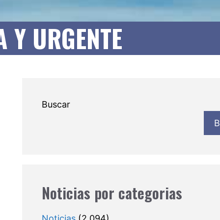
RA Y URGENTE
Buscar
B
Noticias por categorias
Noticias
(2.094)